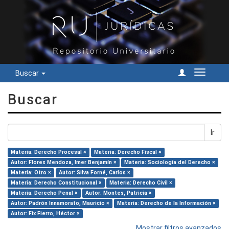
Buscar
Cambiar
navegac
Buscar
Ir
Materia: Derecho Procesal ×
Materia: Derecho Fiscal ×
Autor: Flores Mendoza, Imer Benjamín ×
Materia: Sociología del Derecho ×
Materia: Otro ×
Autor: Silva Forné, Carlos ×
Materia: Derecho Constitucional ×
Materia: Derecho Civil ×
Materia: Derecho Penal ×
Autor: Montes, Patricia ×
Autor: Padrón Innamorato, Mauricio ×
Materia: Derecho de la Información ×
Autor: Fix Fierro, Héctor ×
Mostrar filtros avanzados