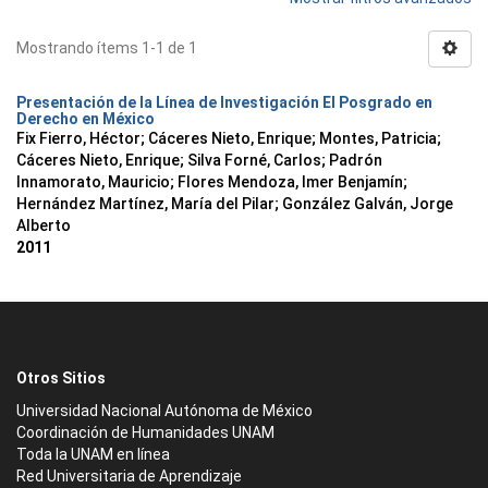
Mostrando ítems 1-1 de 1
Presentación de la Línea de Investigación El Posgrado en
Derecho en México
Fix Fierro, Héctor
;
Cáceres Nieto, Enrique
;
Montes, Patricia
;
Cáceres Nieto, Enrique
;
Silva Forné, Carlos
;
Padrón
Innamorato, Mauricio
;
Flores Mendoza, Imer Benjamín
;
Hernández Martínez, María del Pilar
;
González Galván, Jorge
Alberto
2011
Otros Sitios
Universidad Nacional Autónoma de México
Coordinación de Humanidades UNAM
Toda la UNAM en línea
Red Universitaria de Aprendizaje