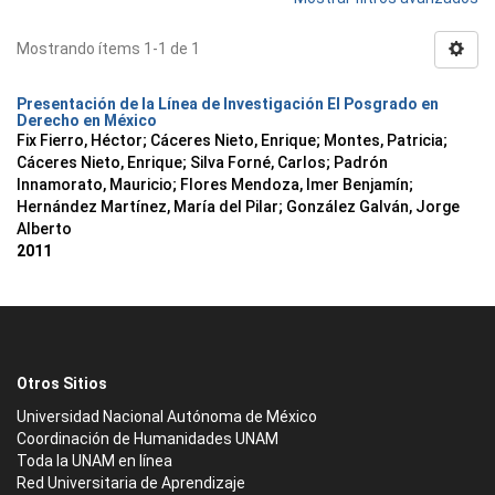
Mostrando ítems 1-1 de 1
Presentación de la Línea de Investigación El Posgrado en
Derecho en México
Fix Fierro, Héctor
;
Cáceres Nieto, Enrique
;
Montes, Patricia
;
Cáceres Nieto, Enrique
;
Silva Forné, Carlos
;
Padrón
Innamorato, Mauricio
;
Flores Mendoza, Imer Benjamín
;
Hernández Martínez, María del Pilar
;
González Galván, Jorge
Alberto
2011
Otros Sitios
Universidad Nacional Autónoma de México
Coordinación de Humanidades UNAM
Toda la UNAM en línea
Red Universitaria de Aprendizaje