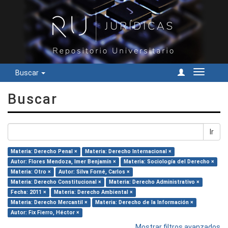
Buscar
Cambiar
navegac
Buscar
Ir
Materia: Derecho Penal ×
Materia: Derecho Internacional ×
Autor: Flores Mendoza, Imer Benjamín ×
Materia: Sociología del Derecho ×
Materia: Otro ×
Autor: Silva Forné, Carlos ×
Materia: Derecho Constitucional ×
Materia: Derecho Administrativo ×
Fecha: 2011 ×
Materia: Derecho Ambiental ×
Materia: Derecho Mercantil ×
Materia: Derecho de la Información ×
Autor: Fix Fierro, Héctor ×
Mostrar filtros avanzados