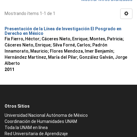
Mostrando ítems 1-1 de 1
Presentación de la Línea de Investigación El Posgrado en
Derecho en México
Fix Fierro, Héctor
;
Cáceres Nieto, Enrique
;
Montes, Patricia
;
Cáceres Nieto, Enrique
;
Silva Forné, Carlos
;
Padrón
Innamorato, Mauricio
;
Flores Mendoza, Imer Benjamín
;
Hernández Martínez, María del Pilar
;
González Galván, Jorge
Alberto
2011
Otros Sitios
Universidad Nacional Autónoma de México
Coordinación de Humanidades UNAM
Toda la UNAM en línea
Red Universitaria de Aprendizaje