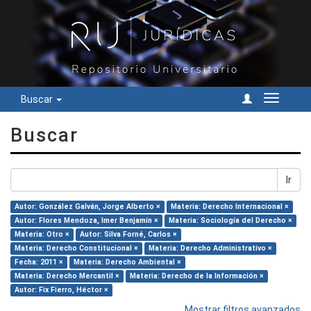
Buscar
Cambiar
navegac
Buscar
Ir
Autor: González Galván, Jorge Alberto ×
Materia: Derecho Internacional ×
Autor: Flores Mendoza, Imer Benjamín ×
Materia: Sociología del Derecho ×
Materia: Otro ×
Autor: Silva Forné, Carlos ×
Materia: Derecho Constitucional ×
Materia: Derecho Administrativo ×
Fecha: 2011 ×
Materia: Derecho Ambiental ×
Materia: Derecho Mercantil ×
Materia: Derecho de la Información ×
Autor: Fix Fierro, Héctor ×
Mostrar filtros avanzados