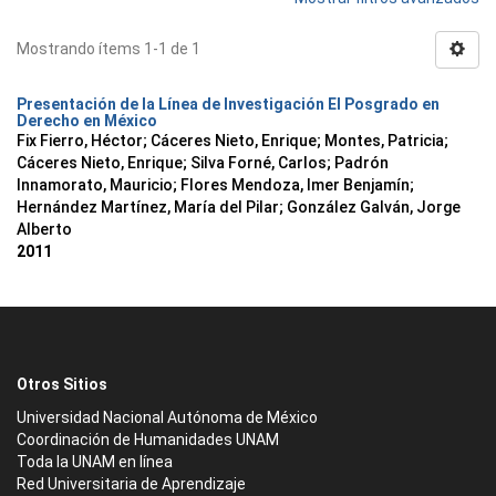
Mostrando ítems 1-1 de 1
Presentación de la Línea de Investigación El Posgrado en
Derecho en México
Fix Fierro, Héctor
;
Cáceres Nieto, Enrique
;
Montes, Patricia
;
Cáceres Nieto, Enrique
;
Silva Forné, Carlos
;
Padrón
Innamorato, Mauricio
;
Flores Mendoza, Imer Benjamín
;
Hernández Martínez, María del Pilar
;
González Galván, Jorge
Alberto
2011
Otros Sitios
Universidad Nacional Autónoma de México
Coordinación de Humanidades UNAM
Toda la UNAM en línea
Red Universitaria de Aprendizaje