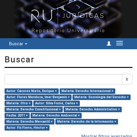
Buscar
Cambiar
navegac
Buscar
Ir
Autor: Cáceres Nieto, Enrique ×
Materia: Derecho Internacional ×
Autor: Flores Mendoza, Imer Benjamín ×
Materia: Sociología del Derecho ×
Materia: Otro ×
Autor: Silva Forné, Carlos ×
Materia: Derecho Constitucional ×
Materia: Derecho Administrativo ×
Fecha: 2011 ×
Materia: Derecho Ambiental ×
Materia: Derecho Mercantil ×
Materia: Derecho de la Información ×
Autor: Fix Fierro, Héctor ×
Mostrar filtros avanzados