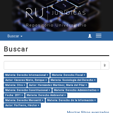
Buscar
Cambiar
navegac
Buscar
Ir
Materia: Derecho Internacional ×
Materia: Derecho Fiscal ×
Autor: Cáceres Nieto, Enrique ×
Materia: Sociología del Derecho ×
Materia: Otro ×
Autor: Hernández Martínez, María del Pilar ×
Materia: Derecho Constitucional ×
Materia: Derecho Administrativo ×
Fecha: 2011 ×
Materia: Derecho Ambiental ×
Materia: Derecho Mercantil ×
Materia: Derecho de la Información ×
Autor: Fix Fierro, Héctor ×
Mostrar filtros avanzados