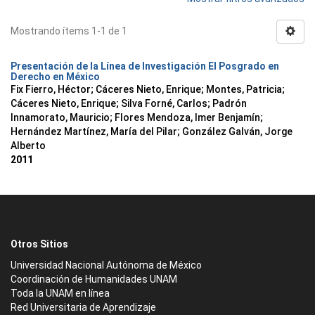
Mostrando ítems 1-1 de 1
Presentación de la Línea de Investigación El Posgrado en
Derecho en México
Fix Fierro, Héctor
;
Cáceres Nieto, Enrique
;
Montes, Patricia
;
Cáceres Nieto, Enrique
;
Silva Forné, Carlos
;
Padrón
Innamorato, Mauricio
;
Flores Mendoza, Imer Benjamín
;
Hernández Martínez, María del Pilar
;
González Galván, Jorge
Alberto
2011
Otros Sitios
Universidad Nacional Autónoma de México
Coordinación de Humanidades UNAM
Toda la UNAM en línea
Red Universitaria de Aprendizaje