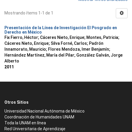
Mostrando ítems 1-1 de 1
Presentación de la Línea de Investigación El Posgrado en
Derecho en México
Fix Fierro, Héctor
;
Cáceres Nieto, Enrique
;
Montes, Patricia
;
Cáceres Nieto, Enrique
;
Silva Forné, Carlos
;
Padrón
Innamorato, Mauricio
;
Flores Mendoza, Imer Benjamín
;
Hernández Martínez, María del Pilar
;
González Galván, Jorge
Alberto
2011
Otros Sitios
Universidad Nacional Autónoma de México
Coordinación de Humanidades UNAM
Toda la UNAM en línea
Red Universitaria de Aprendizaje