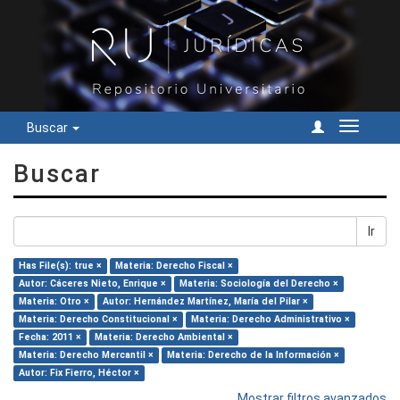
Buscar
Cambiar
navegac
Buscar
Ir
Has File(s): true ×
Materia: Derecho Fiscal ×
Autor: Cáceres Nieto, Enrique ×
Materia: Sociología del Derecho ×
Materia: Otro ×
Autor: Hernández Martínez, María del Pilar ×
Materia: Derecho Constitucional ×
Materia: Derecho Administrativo ×
Fecha: 2011 ×
Materia: Derecho Ambiental ×
Materia: Derecho Mercantil ×
Materia: Derecho de la Información ×
Autor: Fix Fierro, Héctor ×
Mostrar filtros avanzados