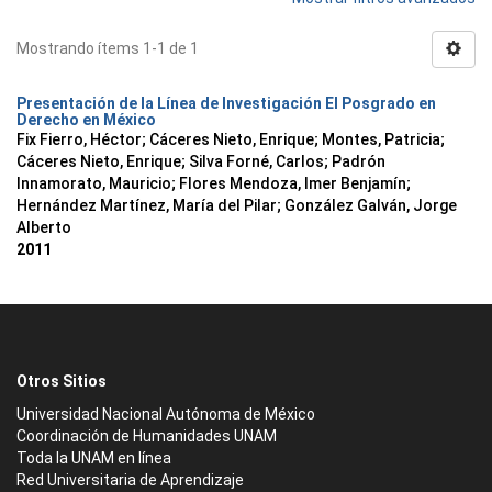
Mostrando ítems 1-1 de 1
Presentación de la Línea de Investigación El Posgrado en
Derecho en México
Fix Fierro, Héctor
;
Cáceres Nieto, Enrique
;
Montes, Patricia
;
Cáceres Nieto, Enrique
;
Silva Forné, Carlos
;
Padrón
Innamorato, Mauricio
;
Flores Mendoza, Imer Benjamín
;
Hernández Martínez, María del Pilar
;
González Galván, Jorge
Alberto
2011
Otros Sitios
Universidad Nacional Autónoma de México
Coordinación de Humanidades UNAM
Toda la UNAM en línea
Red Universitaria de Aprendizaje