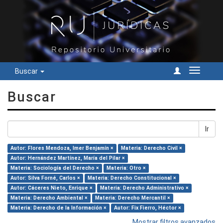
Buscar
Cambiar
navegac
Buscar
Ir
Autor: Flores Mendoza, Imer Benjamín ×
Materia: Derecho Civil ×
Autor: Hernández Martínez, María del Pilar ×
Materia: Sociología del Derecho ×
Materia: Otro ×
Autor: Silva Forné, Carlos ×
Materia: Derecho Constitucional ×
Autor: Cáceres Nieto, Enrique ×
Materia: Derecho Administrativo ×
Materia: Derecho Ambiental ×
Materia: Derecho Mercantil ×
Materia: Derecho de la Información ×
Autor: Fix Fierro, Héctor ×
Mostrar filtros avanzados