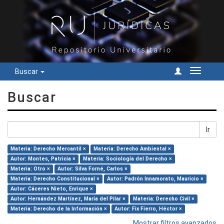
Buscar
Cambiar
navegac
Buscar
Ir
Materia: Derecho Mercantil ×
Materia: Derecho Ambiental ×
Autor: Montes, Patricia ×
Materia: Sociología del Derecho ×
Materia: Otro ×
Autor: Silva Forné, Carlos ×
Materia: Derecho Constitucional ×
Autor: Padrón Innamorato, Mauricio ×
Autor: Cáceres Nieto, Enrique ×
Autor: Hernández Martínez, María del Pilar ×
Materia: Derecho Civil ×
Materia: Derecho de la Información ×
Autor: Fix Fierro, Héctor ×
Mostrar filtros avanzados