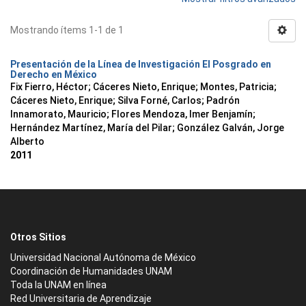
Mostrando ítems 1-1 de 1
Presentación de la Línea de Investigación El Posgrado en
Derecho en México
Fix Fierro, Héctor
;
Cáceres Nieto, Enrique
;
Montes, Patricia
;
Cáceres Nieto, Enrique
;
Silva Forné, Carlos
;
Padrón
Innamorato, Mauricio
;
Flores Mendoza, Imer Benjamín
;
Hernández Martínez, María del Pilar
;
González Galván, Jorge
Alberto
2011
Otros Sitios
Universidad Nacional Autónoma de México
Coordinación de Humanidades UNAM
Toda la UNAM en línea
Red Universitaria de Aprendizaje