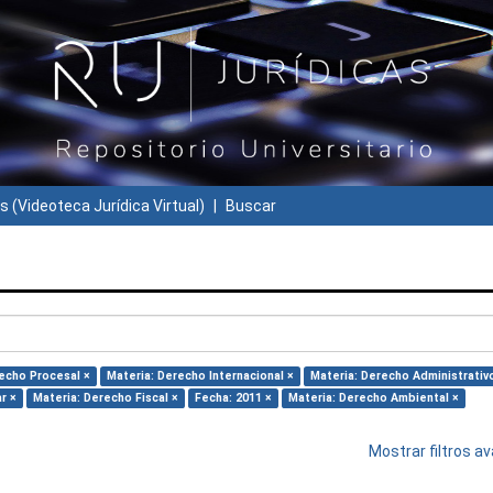
s (Videoteca Jurídica Virtual)
Buscar
echo Procesal ×
Materia: Derecho Internacional ×
Materia: Derecho Administrativ
r ×
Materia: Derecho Fiscal ×
Fecha: 2011 ×
Materia: Derecho Ambiental ×
Mostrar filtros 