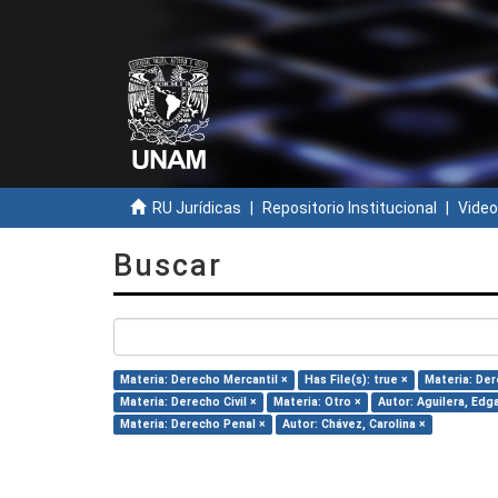
RU Jurídicas
Repositorio Institucional
Video
Buscar
Materia: Derecho Mercantil ×
Has File(s): true ×
Materia: Der
Materia: Derecho Civil ×
Materia: Otro ×
Autor: Aguilera, Edga
Materia: Derecho Penal ×
Autor: Chávez, Carolina ×