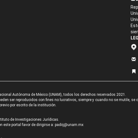
Rep
Uni
Uni
Est
sie
LEG
acional Autónoma de México (UNAM), todos los derechos reservados 2021.
den ser reproducidos con fines no lucrativos, siempre y cuando no se mutile, se cit
revio por escrito de la institución.
tituto de Investigaciones Jurídicas.
 este portal favor de dirigirse a:
padiij@unam.mx