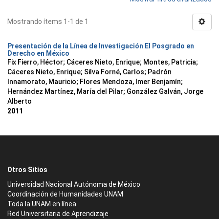
Mostrando ítems 1-1 de 1
Presentación de la Línea de Investigación El Posgrado en
Derecho en México
Fix Fierro, Héctor
;
Cáceres Nieto, Enrique
;
Montes, Patricia
;
Cáceres Nieto, Enrique
;
Silva Forné, Carlos
;
Padrón
Innamorato, Mauricio
;
Flores Mendoza, Imer Benjamín
;
Hernández Martínez, María del Pilar
;
González Galván, Jorge
Alberto
2011
Otros Sitios
Universidad Nacional Autónoma de México
Coordinación de Humanidades UNAM
Toda la UNAM en línea
Red Universitaria de Aprendizaje