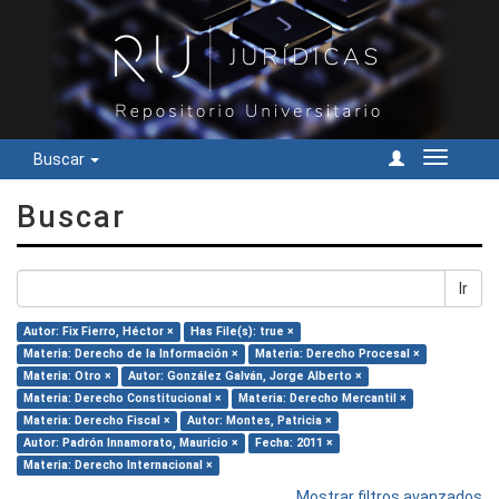
Buscar
Cambiar
navegac
Buscar
Ir
Autor: Fix Fierro, Héctor ×
Has File(s): true ×
Materia: Derecho de la Información ×
Materia: Derecho Procesal ×
Materia: Otro ×
Autor: González Galván, Jorge Alberto ×
Materia: Derecho Constitucional ×
Materia: Derecho Mercantil ×
Materia: Derecho Fiscal ×
Autor: Montes, Patricia ×
Autor: Padrón Innamorato, Mauricio ×
Fecha: 2011 ×
Materia: Derecho Internacional ×
Mostrar filtros avanzados