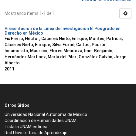
Mostrando ítems 1-1 de 1
Presentación de la Línea de Investigación El Posgrado en
Derecho en México
Fix Fierro, Héctor
;
Cáceres Nieto, Enrique
;
Montes, Patricia
;
Cáceres Nieto, Enrique
;
Silva Forné, Carlos
;
Padrón
Innamorato, Mauricio
;
Flores Mendoza, Imer Benjamín
;
Hernández Martínez, María del Pilar
;
González Galván, Jorge
Alberto
2011
Otros Sitios
Universidad Nacional Autónoma de México
Coordinación de Humanidades UNAM
Toda la UNAM en línea
Red Universitaria de Aprendizaje