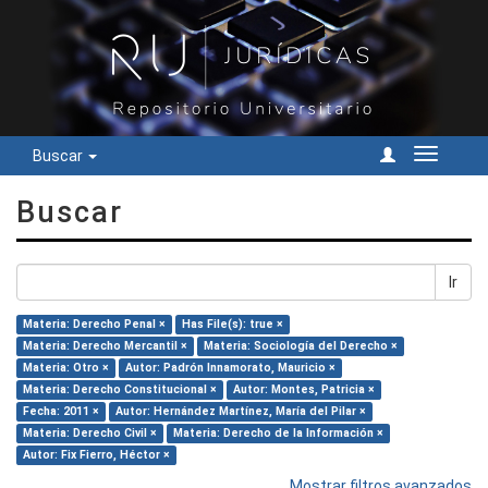
Buscar
Cambiar
navegac
Buscar
Ir
Materia: Derecho Penal ×
Has File(s): true ×
Materia: Derecho Mercantil ×
Materia: Sociología del Derecho ×
Materia: Otro ×
Autor: Padrón Innamorato, Mauricio ×
Materia: Derecho Constitucional ×
Autor: Montes, Patricia ×
Fecha: 2011 ×
Autor: Hernández Martínez, María del Pilar ×
Materia: Derecho Civil ×
Materia: Derecho de la Información ×
Autor: Fix Fierro, Héctor ×
Mostrar filtros avanzados