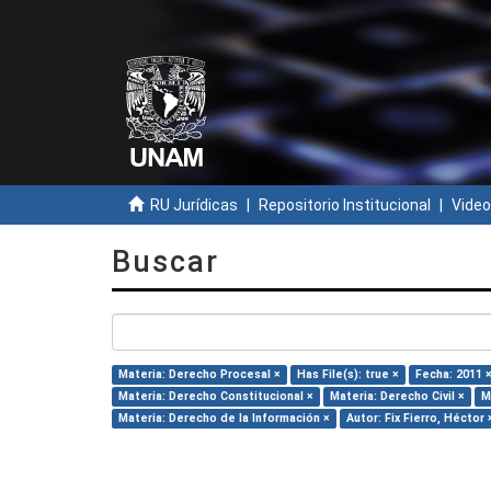
RU Jurídicas
Repositorio Institucional
Video
Buscar
Materia: Derecho Procesal ×
Has File(s): true ×
Fecha: 2011 
Materia: Derecho Constitucional ×
Materia: Derecho Civil ×
M
Materia: Derecho de la Información ×
Autor: Fix Fierro, Héctor 