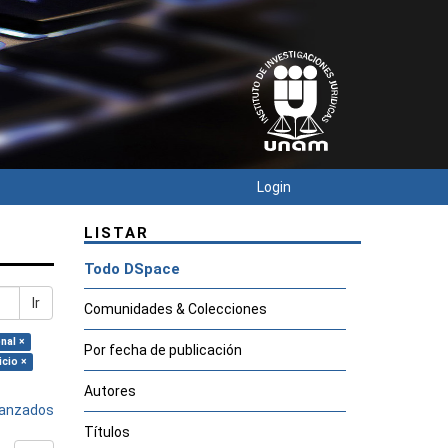
Login
LISTAR
Todo DSpace
Ir
Comunidades & Colecciones
nal ×
Por fecha de publicación
icio ×
Autores
avanzados
Títulos