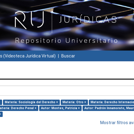
s (Videoteca Jurídica Virtual)
Buscar
×
Materia: Sociología del Derecho ×
Materia: Otro ×
Materia: Derecho Internacio
ateria: Derecho Penal ×
Autor: Montes, Patricia ×
Autor: Padrón Innamorato, Maur
×
Mostrar filtros 