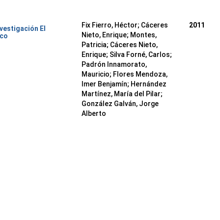
Fix Fierro, Héctor
;
Cáceres
2011
nvestigación El
Nieto, Enrique
;
Montes,
ico
Patricia
;
Cáceres Nieto,
Enrique
;
Silva Forné, Carlos
;
Padrón Innamorato,
Mauricio
;
Flores Mendoza,
Imer Benjamín
;
Hernández
Martínez, María del Pilar
;
González Galván, Jorge
Alberto