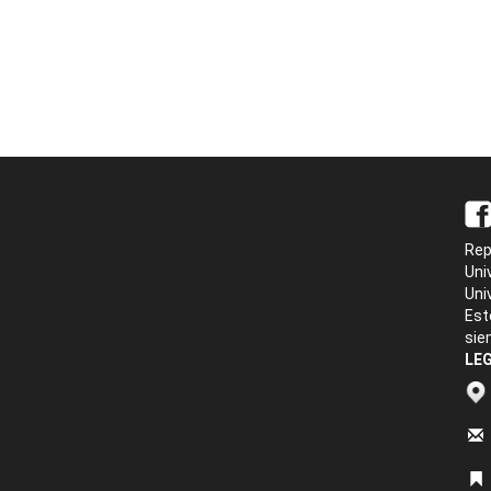
Rep
Uni
Uni
Est
sie
LEG