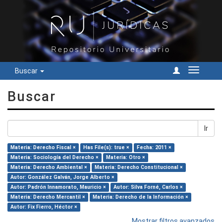
Buscar
Cambiar
navegac
Buscar
Ir
Materia: Derecho Fiscal ×
Has File(s): true ×
Fecha: 2011 ×
Materia: Sociología del Derecho ×
Materia: Otro ×
Materia: Derecho Ambiental ×
Materia: Derecho Constitucional ×
Autor: González Galván, Jorge Alberto ×
Autor: Padrón Innamorato, Mauricio ×
Autor: Silva Forné, Carlos ×
Materia: Derecho Mercantil ×
Materia: Derecho de la Información ×
Autor: Fix Fierro, Héctor ×
Mostrar filtros avanzados