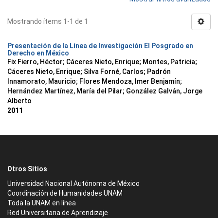
Mostrando ítems 1-1 de 1
Presentación de la Línea de Investigación El Posgrado en
Derecho en México
Fix Fierro, Héctor
;
Cáceres Nieto, Enrique
;
Montes, Patricia
;
Cáceres Nieto, Enrique
;
Silva Forné, Carlos
;
Padrón
Innamorato, Mauricio
;
Flores Mendoza, Imer Benjamín
;
Hernández Martínez, María del Pilar
;
González Galván, Jorge
Alberto
2011
Otros Sitios
Universidad Nacional Autónoma de México
Coordinación de Humanidades UNAM
Toda la UNAM en línea
Red Universitaria de Aprendizaje