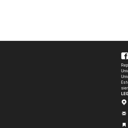
Rep
Uni
Uni
Est
sie
LEG