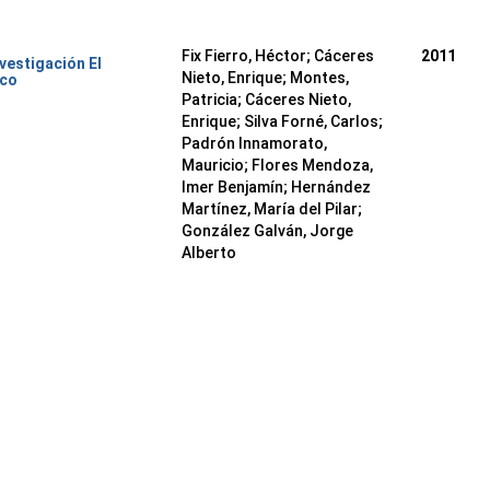
Fix Fierro, Héctor
;
Cáceres
2011
nvestigación El
Nieto, Enrique
;
Montes,
ico
Patricia
;
Cáceres Nieto,
Enrique
;
Silva Forné, Carlos
;
Padrón Innamorato,
Mauricio
;
Flores Mendoza,
Imer Benjamín
;
Hernández
Martínez, María del Pilar
;
González Galván, Jorge
Alberto