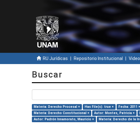
RU Jurídicas
Repositorio Institucional
Video
Buscar
Materia: Derecho Procesal ×
Has File(s): true ×
Fecha: 2011 
Materia: Derecho Constitucional ×
Autor: Montes, Patricia ×
Autor: Padrón Innamorato, Mauricio ×
Materia: Derecho de la I