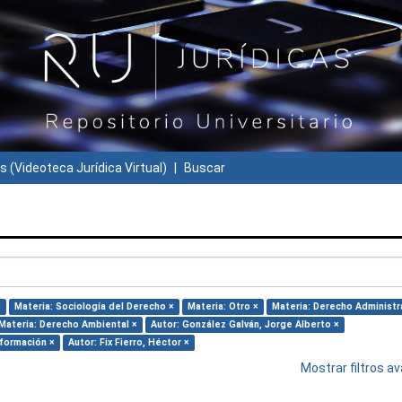
s (Videoteca Jurídica Virtual)
Buscar
×
Materia: Sociología del Derecho ×
Materia: Otro ×
Materia: Derecho Administr
Materia: Derecho Ambiental ×
Autor: González Galván, Jorge Alberto ×
nformación ×
Autor: Fix Fierro, Héctor ×
Mostrar filtros 