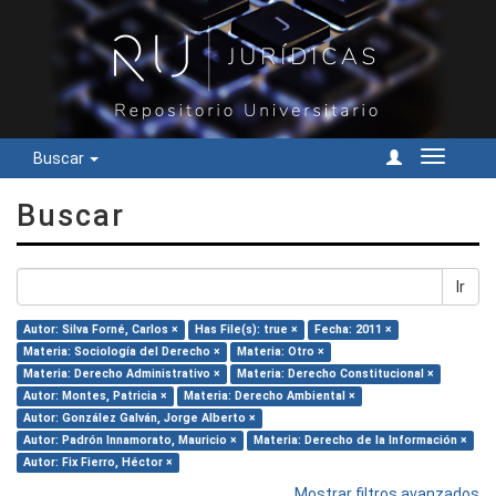
Buscar
Cambiar
navegac
Buscar
Ir
Autor: Silva Forné, Carlos ×
Has File(s): true ×
Fecha: 2011 ×
Materia: Sociología del Derecho ×
Materia: Otro ×
Materia: Derecho Administrativo ×
Materia: Derecho Constitucional ×
Autor: Montes, Patricia ×
Materia: Derecho Ambiental ×
Autor: González Galván, Jorge Alberto ×
Autor: Padrón Innamorato, Mauricio ×
Materia: Derecho de la Información ×
Autor: Fix Fierro, Héctor ×
Mostrar filtros avanzados