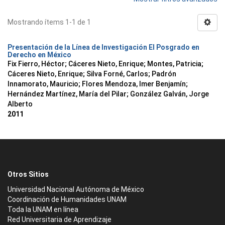
Mostrando ítems 1-1 de 1
Presentación de la Línea de Investigación El Posgrado en
Derecho en México
Fix Fierro, Héctor
;
Cáceres Nieto, Enrique
;
Montes, Patricia
;
Cáceres Nieto, Enrique
;
Silva Forné, Carlos
;
Padrón
Innamorato, Mauricio
;
Flores Mendoza, Imer Benjamín
;
Hernández Martínez, María del Pilar
;
González Galván, Jorge
Alberto
2011
Otros Sitios
Universidad Nacional Autónoma de México
Coordinación de Humanidades UNAM
Toda la UNAM en línea
Red Universitaria de Aprendizaje