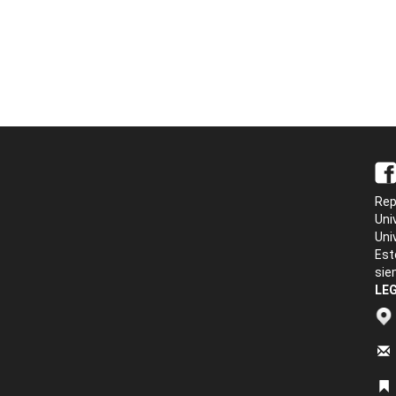
Rep
Uni
Uni
Est
sie
LEG