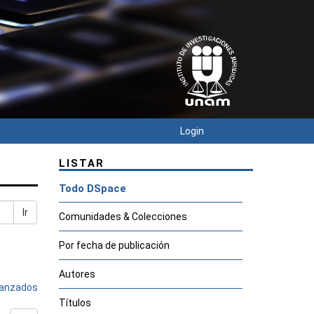
Login
LISTAR
Todo DSpace
Ir
Comunidades & Colecciones
Por fecha de publicación
Autores
avanzados
Títulos