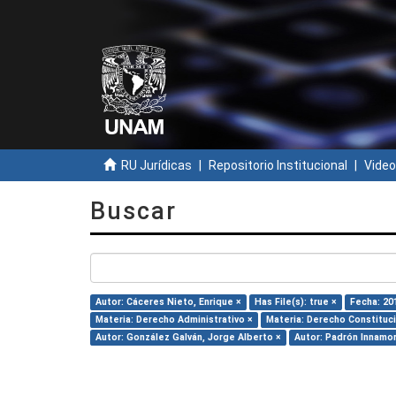
RU Jurídicas
Repositorio Institucional
Video
Buscar
Autor: Cáceres Nieto, Enrique ×
Has File(s): true ×
Fecha: 20
Materia: Derecho Administrativo ×
Materia: Derecho Constituci
Autor: González Galván, Jorge Alberto ×
Autor: Padrón Innamor