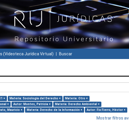
s (Videoteca Jurídica Virtual)
Buscar
11 ×
Materia: Sociología del Derecho ×
Materia: Otro ×
onal ×
Autor: Montes, Patricia ×
Materia: Derecho Ambiental ×
ato, Mauricio ×
Materia: Derecho de la Información ×
Autor: Fix Fierro, Héctor ×
Mostrar filtros 