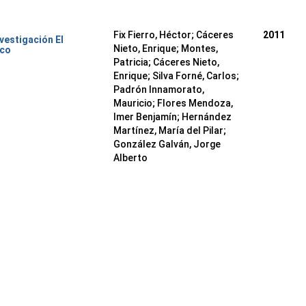
Fix Fierro, Héctor
;
Cáceres
2011
nvestigación El
Nieto, Enrique
;
Montes,
ico
Patricia
;
Cáceres Nieto,
Enrique
;
Silva Forné, Carlos
;
Padrón Innamorato,
Mauricio
;
Flores Mendoza,
Imer Benjamín
;
Hernández
Martínez, María del Pilar
;
González Galván, Jorge
Alberto