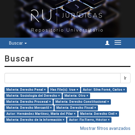
Buscar
Cambiar
navegac
Buscar
Ir
Materia: Derecho Penal ×
Has File(s): true ×
Autor: Silva Forné, Carlos ×
Materia: Sociología del Derecho ×
Materia: Otro ×
Materia: Derecho Procesal ×
Materia: Derecho Constitucional ×
Materia: Derecho Mercantil ×
Materia: Derecho Fiscal ×
Autor: Hernández Martínez, María del Pilar ×
Materia: Derecho Civil ×
Materia: Derecho de la Información ×
Autor: Fix Fierro, Héctor ×
Mostrar filtros avanzados