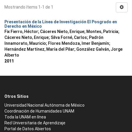
Mostrando ítems 1-1 de 1
Presentación de la Línea de Investigación El Posgrado en
Derecho en México
Fix Fierro, Héctor
;
Cáceres Nieto, Enrique
;
Montes, Patricia
;
Cáceres Nieto, Enrique
;
Silva Forné, Carlos
;
Padrón
Innamorato, Mauricio
;
Flores Mendoza, Imer Benjamín
;
Hernández Martínez, María del Pilar
;
González Galván, Jorge
Alberto
2011
Otros Sitios
Universidad Nacional Autónoma de México
Coordinación de Humanidades UNAM
Toda la UNAM en línea
Red Universitaria de Aprendizaje
Portal de Datos Abiertos