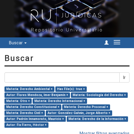
Buscar
Cambiar
navegac
Buscar
Ir
Materia: Derecho Ambiental ×
Has File(s): true ×
Autor: Flores Mendoza, Imer Benjamín ×
Materia: Sociología del Derecho ×
Materia: Otro ×
Materia: Derecho Internacional ×
Materia: Derecho Constitucional ×
Materia: Derecho Procesal ×
Materia: Derecho Civil ×
Autor: González Galván, Jorge Alberto ×
Autor: Padrón Innamorato, Mauricio ×
Materia: Derecho de la Información ×
Autor: Fix Fierro, Héctor ×
Mostrar filtros avanzados