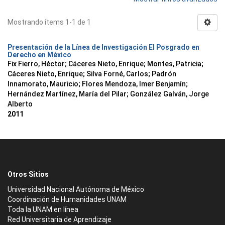
Mostrando ítems 1-1 de 1
Presentación de la Línea de Investigación El Posgrado en
Derecho en México
Fix Fierro, Héctor
;
Cáceres Nieto, Enrique
;
Montes, Patricia
;
Cáceres Nieto, Enrique
;
Silva Forné, Carlos
;
Padrón
Innamorato, Mauricio
;
Flores Mendoza, Imer Benjamín
;
Hernández Martínez, María del Pilar
;
González Galván, Jorge
Alberto
2011
Otros Sitios
Universidad Nacional Autónoma de México
Coordinación de Humanidades UNAM
Toda la UNAM en línea
Red Universitaria de Aprendizaje