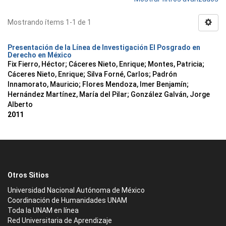
Mostrando ítems 1-1 de 1
Presentación de la Línea de Investigación El Posgrado en
Derecho en México
Fix Fierro, Héctor
;
Cáceres Nieto, Enrique
;
Montes, Patricia
;
Cáceres Nieto, Enrique
;
Silva Forné, Carlos
;
Padrón
Innamorato, Mauricio
;
Flores Mendoza, Imer Benjamín
;
Hernández Martínez, María del Pilar
;
González Galván, Jorge
Alberto
2011
Otros Sitios
Universidad Nacional Autónoma de México
Coordinación de Humanidades UNAM
Toda la UNAM en línea
Red Universitaria de Aprendizaje