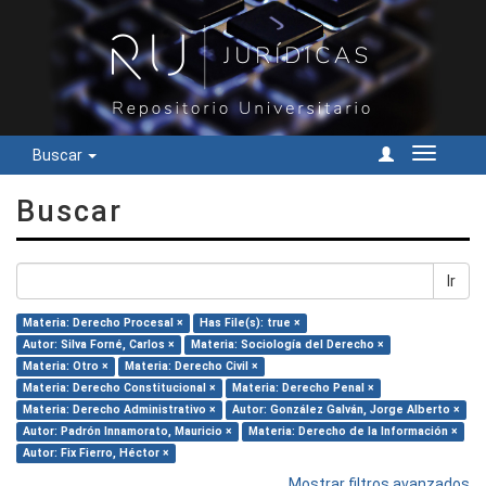
Buscar
Cambiar
navegac
Buscar
Ir
Materia: Derecho Procesal ×
Has File(s): true ×
Autor: Silva Forné, Carlos ×
Materia: Sociología del Derecho ×
Materia: Otro ×
Materia: Derecho Civil ×
Materia: Derecho Constitucional ×
Materia: Derecho Penal ×
Materia: Derecho Administrativo ×
Autor: González Galván, Jorge Alberto ×
Autor: Padrón Innamorato, Mauricio ×
Materia: Derecho de la Información ×
Autor: Fix Fierro, Héctor ×
Mostrar filtros avanzados