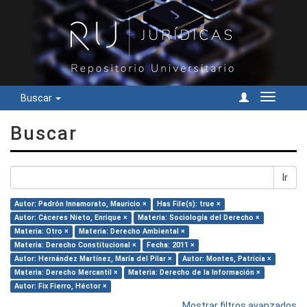
Buscar
Cambiar
navegac
Buscar
Ir
Autor: Padrón Innamorato, Mauricio ×
Has File(s): true ×
Autor: Cáceres Nieto, Enrique ×
Materia: Sociología del Derecho ×
Materia: Otro ×
Materia: Derecho Ambiental ×
Materia: Derecho Constitucional ×
Fecha: 2011 ×
Autor: Hernández Martínez, María del Pilar ×
Autor: Montes, Patricia ×
Materia: Derecho Mercantil ×
Materia: Derecho de la Información ×
Autor: Fix Fierro, Héctor ×
Mostrar filtros avanzados