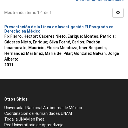
Mostrando ítems 1-1 de 1
Presentación de la Línea de Investigación El Posgrado en
Derecho en México
Fix Fierro, Héctor
;
Cáceres Nieto, Enrique
;
Montes, Patricia
;
Cáceres Nieto, Enrique
;
Silva Forné, Carlos
;
Padrón
Innamorato, Mauricio
;
Flores Mendoza, Imer Benjamín
;
Hernández Martínez, María del Pilar
;
González Galván, Jorge
Alberto
2011
Otros Sitios
Universidad Nacional Autónoma de México
Coordinación de Humanidades UNAM
Toda la UNAM en línea
Red Universitaria de Aprendizaje