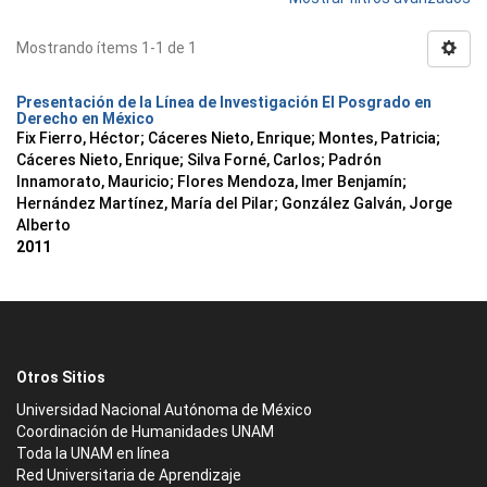
Mostrando ítems 1-1 de 1
Presentación de la Línea de Investigación El Posgrado en
Derecho en México
Fix Fierro, Héctor
;
Cáceres Nieto, Enrique
;
Montes, Patricia
;
Cáceres Nieto, Enrique
;
Silva Forné, Carlos
;
Padrón
Innamorato, Mauricio
;
Flores Mendoza, Imer Benjamín
;
Hernández Martínez, María del Pilar
;
González Galván, Jorge
Alberto
2011
Otros Sitios
Universidad Nacional Autónoma de México
Coordinación de Humanidades UNAM
Toda la UNAM en línea
Red Universitaria de Aprendizaje