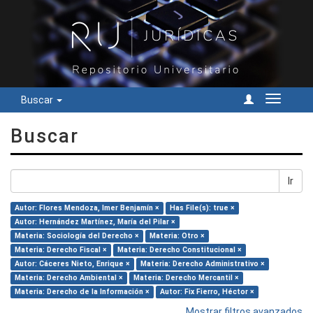
Buscar
Cambiar
navegac
Buscar
Ir
Autor: Flores Mendoza, Imer Benjamín ×
Has File(s): true ×
Autor: Hernández Martínez, María del Pilar ×
Materia: Sociología del Derecho ×
Materia: Otro ×
Materia: Derecho Fiscal ×
Materia: Derecho Constitucional ×
Autor: Cáceres Nieto, Enrique ×
Materia: Derecho Administrativo ×
Materia: Derecho Ambiental ×
Materia: Derecho Mercantil ×
Materia: Derecho de la Información ×
Autor: Fix Fierro, Héctor ×
Mostrar filtros avanzados