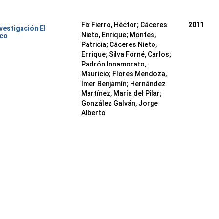
Fix Fierro, Héctor
;
Cáceres
2011
nvestigación El
Nieto, Enrique
;
Montes,
ico
Patricia
;
Cáceres Nieto,
Enrique
;
Silva Forné, Carlos
;
Padrón Innamorato,
Mauricio
;
Flores Mendoza,
Imer Benjamín
;
Hernández
Martínez, María del Pilar
;
González Galván, Jorge
Alberto