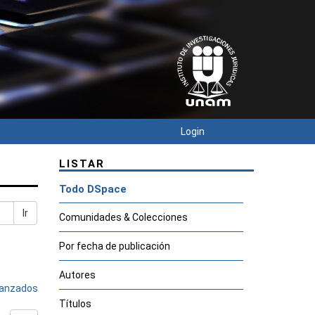
Login
LISTAR
Todo DSpace
Ir
Comunidades & Colecciones
Por fecha de publicación
Autores
avanzados
Títulos