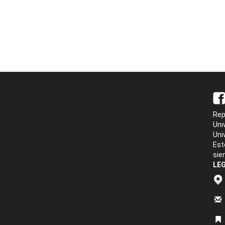
Rep
Uni
Uni
Est
sie
LEG