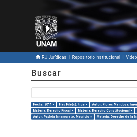
RU Jurídicas
Repositorio Institucional
Video
Buscar
Fecha: 2011 ×
Has File(s): true ×
Autor: Flores Mendoza, Ime
Materia: Derecho Fiscal ×
Materia: Derecho Constitucional ×
Autor: Padrón Innamorato, Mauricio ×
Materia: Derecho de la I