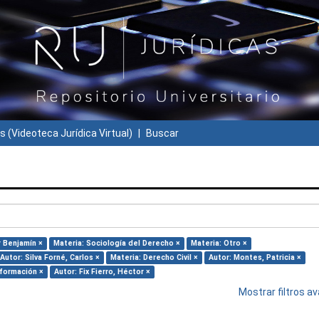
s (Videoteca Jurídica Virtual)
Buscar
r Benjamín ×
Materia: Sociología del Derecho ×
Materia: Otro ×
Autor: Silva Forné, Carlos ×
Materia: Derecho Civil ×
Autor: Montes, Patricia ×
nformación ×
Autor: Fix Fierro, Héctor ×
Mostrar filtros 