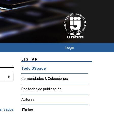
Login
LISTAR
Todo DSpace
Ir
Comunidades & Colecciones
Por fecha de publicación
Autores
avanzados
Títulos