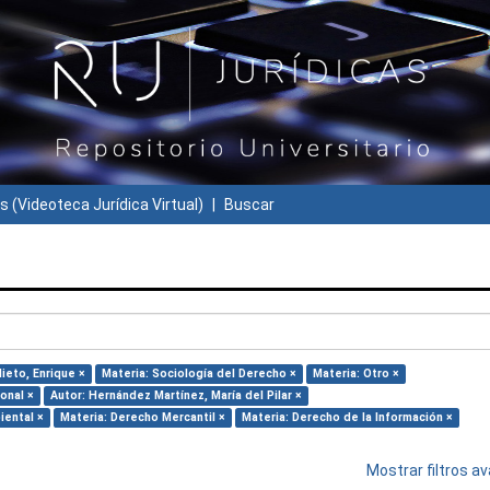
s (Videoteca Jurídica Virtual)
Buscar
ieto, Enrique ×
Materia: Sociología del Derecho ×
Materia: Otro ×
onal ×
Autor: Hernández Martínez, María del Pilar ×
iental ×
Materia: Derecho Mercantil ×
Materia: Derecho de la Información ×
Mostrar filtros 