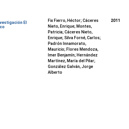
Fix Fierro, Héctor
;
Cáceres
2011
nvestigación El
Nieto, Enrique
;
Montes,
ico
Patricia
;
Cáceres Nieto,
Enrique
;
Silva Forné, Carlos
;
Padrón Innamorato,
Mauricio
;
Flores Mendoza,
Imer Benjamín
;
Hernández
Martínez, María del Pilar
;
González Galván, Jorge
Alberto