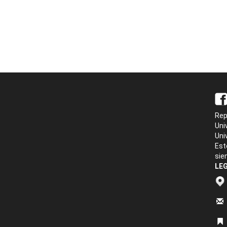
Rep
Uni
Uni
Est
sie
LEG