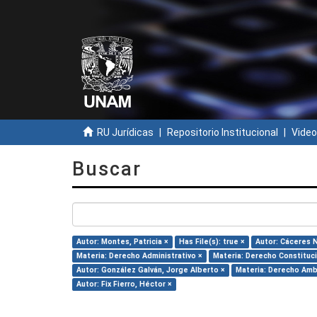
RU Jurídicas
Repositorio Institucional
Video
Buscar
Autor: Montes, Patricia ×
Has File(s): true ×
Autor: Cáceres N
Materia: Derecho Administrativo ×
Materia: Derecho Constituci
Autor: González Galván, Jorge Alberto ×
Materia: Derecho Amb
Autor: Fix Fierro, Héctor ×