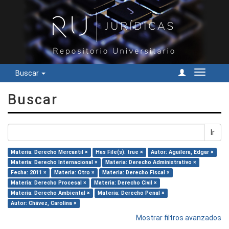
Buscar
Cambiar
navegac
Buscar
Ir
Materia: Derecho Mercantil ×
Has File(s): true ×
Autor: Aguilera, Edgar ×
Materia: Derecho Internacional ×
Materia: Derecho Administrativo ×
Fecha: 2011 ×
Materia: Otro ×
Materia: Derecho Fiscal ×
Materia: Derecho Procesal ×
Materia: Derecho Civil ×
Materia: Derecho Ambiental ×
Materia: Derecho Penal ×
Autor: Chávez, Carolina ×
Mostrar filtros avanzados