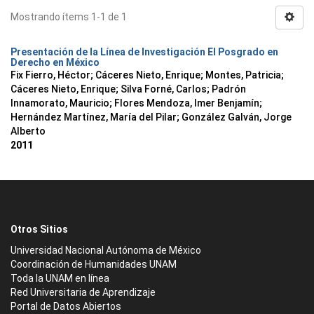
Mostrando ítems 1-1 de 1
Presentación de la Línea de Investigación El Posgrado en
Derecho en México
Fix Fierro, Héctor
;
Cáceres Nieto, Enrique
;
Montes, Patricia
;
Cáceres Nieto, Enrique
;
Silva Forné, Carlos
;
Padrón
Innamorato, Mauricio
;
Flores Mendoza, Imer Benjamín
;
Hernández Martínez, María del Pilar
;
González Galván, Jorge
Alberto
2011
Otros Sitios
Universidad Nacional Autónoma de México
Coordinación de Humanidades UNAM
Toda la UNAM en línea
Red Universitaria de Aprendizaje
Portal de Datos Abiertos