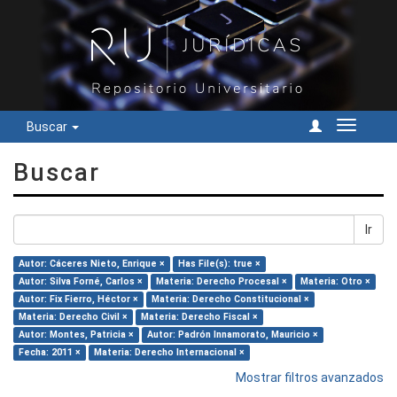
Buscar
Cambiar
navegac
Buscar
Ir
Autor: Cáceres Nieto, Enrique ×
Has File(s): true ×
Autor: Silva Forné, Carlos ×
Materia: Derecho Procesal ×
Materia: Otro ×
Autor: Fix Fierro, Héctor ×
Materia: Derecho Constitucional ×
Materia: Derecho Civil ×
Materia: Derecho Fiscal ×
Autor: Montes, Patricia ×
Autor: Padrón Innamorato, Mauricio ×
Fecha: 2011 ×
Materia: Derecho Internacional ×
Mostrar filtros avanzados