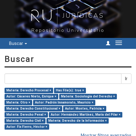
Buscar
Cambiar
navegac
Buscar
Ir
Materia: Derecho Procesal ×
Has File(s): true ×
Autor: Cáceres Nieto, Enrique ×
Materia: Sociología del Derecho ×
Materia: Otro ×
Autor: Padrón Innamorato, Mauricio ×
Materia: Derecho Constitucional ×
Autor: Montes, Patricia ×
Materia: Derecho Penal ×
Autor: Hernández Martínez, María del Pilar ×
Materia: Derecho Civil ×
Materia: Derecho de la Información ×
Autor: Fix Fierro, Héctor ×
Mostrar filtros avanzados