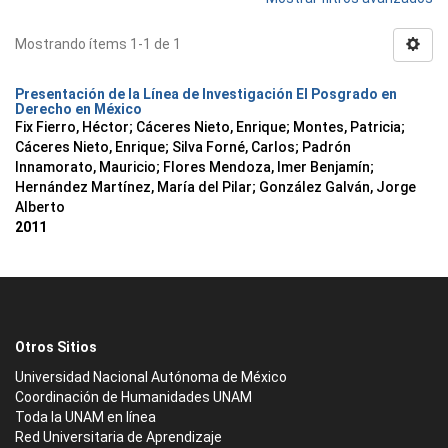
Mostrando ítems 1-1 de 1
Presentación de la Línea de Investigación El Posgrado en
Derecho en México
Fix Fierro, Héctor
;
Cáceres Nieto, Enrique
;
Montes, Patricia
;
Cáceres Nieto, Enrique
;
Silva Forné, Carlos
;
Padrón
Innamorato, Mauricio
;
Flores Mendoza, Imer Benjamín
;
Hernández Martínez, María del Pilar
;
González Galván, Jorge
Alberto
2011
Otros Sitios
Universidad Nacional Autónoma de México
Coordinación de Humanidades UNAM
Toda la UNAM en línea
Red Universitaria de Aprendizaje