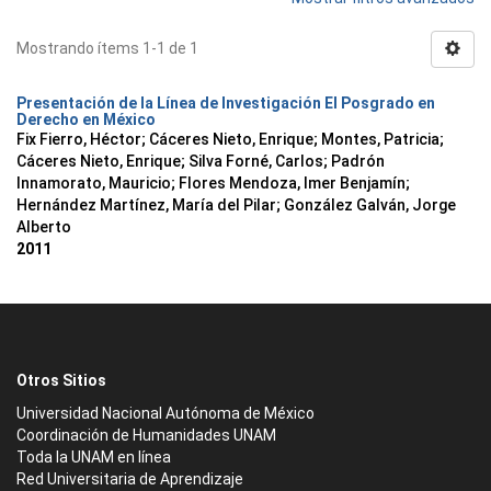
Mostrando ítems 1-1 de 1
Presentación de la Línea de Investigación El Posgrado en
Derecho en México
Fix Fierro, Héctor
;
Cáceres Nieto, Enrique
;
Montes, Patricia
;
Cáceres Nieto, Enrique
;
Silva Forné, Carlos
;
Padrón
Innamorato, Mauricio
;
Flores Mendoza, Imer Benjamín
;
Hernández Martínez, María del Pilar
;
González Galván, Jorge
Alberto
2011
Otros Sitios
Universidad Nacional Autónoma de México
Coordinación de Humanidades UNAM
Toda la UNAM en línea
Red Universitaria de Aprendizaje