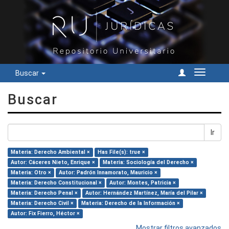
Buscar
Cambiar
navegac
Buscar
Ir
Materia: Derecho Ambiental ×
Has File(s): true ×
Autor: Cáceres Nieto, Enrique ×
Materia: Sociología del Derecho ×
Materia: Otro ×
Autor: Padrón Innamorato, Mauricio ×
Materia: Derecho Constitucional ×
Autor: Montes, Patricia ×
Materia: Derecho Penal ×
Autor: Hernández Martínez, María del Pilar ×
Materia: Derecho Civil ×
Materia: Derecho de la Información ×
Autor: Fix Fierro, Héctor ×
Mostrar filtros avanzados