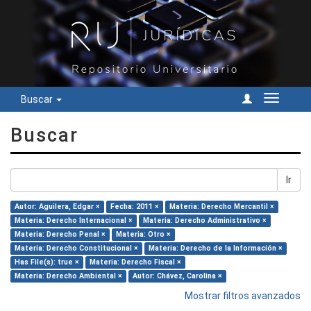
Buscar
Cambiar
navegac
Buscar
Ir
Autor: Aguilera, Edgar ×
Fecha: 2011 ×
Materia: Derecho Mercantil ×
Materia: Derecho Internacional ×
Materia: Derecho Administrativo ×
Materia: Derecho Penal ×
Materia: Otro ×
Materia: Derecho Constitucional ×
Materia: Derecho de la Información ×
Has File(s): true ×
Materia: Derecho Fiscal ×
Materia: Derecho Ambiental ×
Autor: Chávez, Carolina ×
Mostrar filtros avanzados