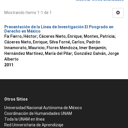
Mostrando ítems 1-1 de 1
Presentación de la Línea de Investigación El Posgrado en
Derecho en México
Fix Fierro, Héctor
;
Cáceres Nieto, Enrique
;
Montes, Patricia
;
Cáceres Nieto, Enrique
;
Silva Forné, Carlos
;
Padrón
Innamorato, Mauricio
;
Flores Mendoza, Imer Benjamín
;
Hernández Martínez, María del Pilar
;
González Galván, Jorge
Alberto
2011
Otros Sitios
Universidad Nacional Autónoma de México
Coordinación de Humanidades UNAM
Toda la UNAM en línea
Red Universitaria de Aprendizaje