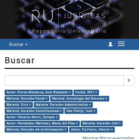
Buscar
Cambiar
navegac
Buscar
Ir
Autor: Flores Mendoza, Imer Benjamín ×
Fecha: 2011 ×
Materia: Derecho Fiscal ×
Materia: Sociología del Derecho ×
Materia: Otro ×
Materia: Derecho Administrativo ×
Materia: Derecho Constitucional ×
Has File(s): true ×
Autor: Cáceres Nieto, Enrique ×
Autor: Hernández Martínez, María del Pilar ×
Materia: Derecho Civil ×
Materia: Derecho de la Información ×
Autor: Fix Fierro, Héctor ×
Mostrar filtros avanzados