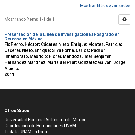
Mostrar filtros avanzados
Mostrando ítems 1-1 de 1
Presentación de la Línea de Investigación El Posgrado en
Derecho en México
Fix Fierro, Héctor
;
Cáceres Nieto, Enrique
;
Montes, Patricia
;
Cáceres Nieto, Enrique
;
Silva Forné, Carlos
;
Padrón
Innamorato, Mauricio
;
Flores Mendoza, Imer Benjamín
;
Hernández Martínez, María del Pilar
;
González Galván, Jorge
Alberto
2011
Otros Sitios
Universidad Nacional Autónoma de México
Coordinación de Humanidades UNAM
Toda la UNAM en línea