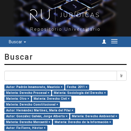
Buscar
Cambiar
navegac
Buscar
Ir
Autor: Padrón Innamorato, Mauricio ×
Fecha: 2011 ×
Materia: Derecho Procesal ×
Materia: Sociología del Derecho ×
Materia: Otro ×
Materia: Derecho Civil ×
Materia: Derecho Constitucional ×
Autor: Hernández Martínez, María del Pilar ×
Autor: González Galván, Jorge Alberto ×
Materia: Derecho Ambiental ×
Materia: Derecho Mercantil ×
Materia: Derecho de la Información ×
Autor: Fix Fierro, Héctor ×