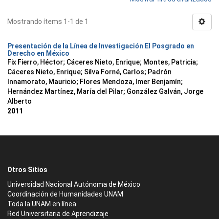
Mostrando ítems 1-1 de 1
Presentación de la Línea de Investigación El Posgrado en
Derecho en México
Fix Fierro, Héctor
;
Cáceres Nieto, Enrique
;
Montes, Patricia
;
Cáceres Nieto, Enrique
;
Silva Forné, Carlos
;
Padrón
Innamorato, Mauricio
;
Flores Mendoza, Imer Benjamín
;
Hernández Martínez, María del Pilar
;
González Galván, Jorge
Alberto
2011
Otros Sitios
Universidad Nacional Autónoma de México
Coordinación de Humanidades UNAM
Toda la UNAM en línea
Red Universitaria de Aprendizaje