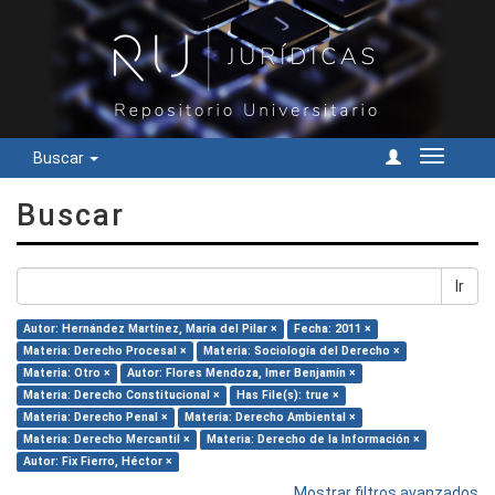
Buscar
Cambiar
navegac
Buscar
Ir
Autor: Hernández Martínez, María del Pilar ×
Fecha: 2011 ×
Materia: Derecho Procesal ×
Materia: Sociología del Derecho ×
Materia: Otro ×
Autor: Flores Mendoza, Imer Benjamín ×
Materia: Derecho Constitucional ×
Has File(s): true ×
Materia: Derecho Penal ×
Materia: Derecho Ambiental ×
Materia: Derecho Mercantil ×
Materia: Derecho de la Información ×
Autor: Fix Fierro, Héctor ×
Mostrar filtros avanzados