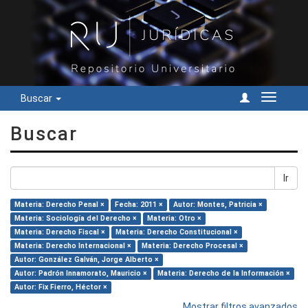
Buscar
Cambiar
navegac
Buscar
Ir
Materia: Derecho Penal ×
Fecha: 2011 ×
Autor: Montes, Patricia ×
Materia: Sociología del Derecho ×
Materia: Otro ×
Materia: Derecho Fiscal ×
Materia: Derecho Constitucional ×
Materia: Derecho Internacional ×
Materia: Derecho Procesal ×
Autor: González Galván, Jorge Alberto ×
Autor: Padrón Innamorato, Mauricio ×
Materia: Derecho de la Información ×
Autor: Fix Fierro, Héctor ×
Mostrar filtros avanzados