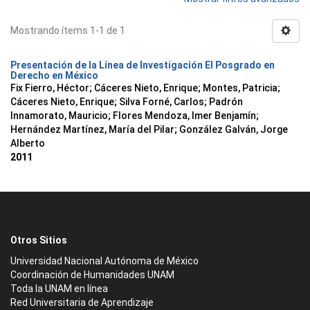
Mostrando ítems 1-1 de 1
Presentación de la Línea de Investigación El Posgrado en
Derecho en México
Fix Fierro, Héctor
;
Cáceres Nieto, Enrique
;
Montes, Patricia
;
Cáceres Nieto, Enrique
;
Silva Forné, Carlos
;
Padrón
Innamorato, Mauricio
;
Flores Mendoza, Imer Benjamín
;
Hernández Martínez, María del Pilar
;
González Galván, Jorge
Alberto
2011
Otros Sitios
Universidad Nacional Autónoma de México
Coordinación de Humanidades UNAM
Toda la UNAM en línea
Red Universitaria de Aprendizaje