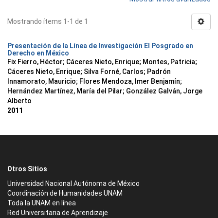
Mostrando ítems 1-1 de 1
Presentación de la Línea de Investigación El Posgrado en
Derecho en México
Fix Fierro, Héctor
;
Cáceres Nieto, Enrique
;
Montes, Patricia
;
Cáceres Nieto, Enrique
;
Silva Forné, Carlos
;
Padrón
Innamorato, Mauricio
;
Flores Mendoza, Imer Benjamín
;
Hernández Martínez, María del Pilar
;
González Galván, Jorge
Alberto
2011
Otros Sitios
Universidad Nacional Autónoma de México
Coordinación de Humanidades UNAM
Toda la UNAM en línea
Red Universitaria de Aprendizaje