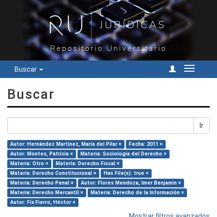
Buscar
Cambiar
navegac
Buscar
Ir
Autor: Hernández Martínez, María del Pilar ×
Fecha: 2011 ×
Autor: Montes, Patricia ×
Materia: Sociología del Derecho ×
Materia: Otro ×
Materia: Derecho Fiscal ×
Materia: Derecho Constitucional ×
Has File(s): true ×
Materia: Derecho Penal ×
Autor: Flores Mendoza, Imer Benjamín ×
Materia: Derecho Mercantil ×
Materia: Derecho de la Información ×
Autor: Fix Fierro, Héctor ×
Mostrar filtros avanzados