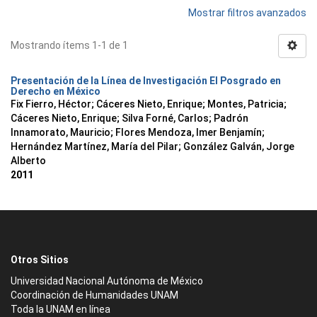
Mostrar filtros avanzados
Mostrando ítems 1-1 de 1
Presentación de la Línea de Investigación El Posgrado en
Derecho en México
Fix Fierro, Héctor
;
Cáceres Nieto, Enrique
;
Montes, Patricia
;
Cáceres Nieto, Enrique
;
Silva Forné, Carlos
;
Padrón
Innamorato, Mauricio
;
Flores Mendoza, Imer Benjamín
;
Hernández Martínez, María del Pilar
;
González Galván, Jorge
Alberto
2011
Otros Sitios
Universidad Nacional Autónoma de México
Coordinación de Humanidades UNAM
Toda la UNAM en línea