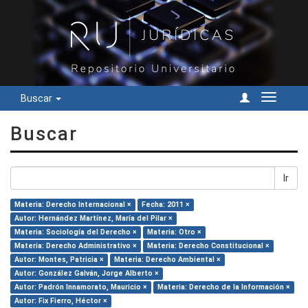
Buscar
Cambiar
navegac
Buscar
Ir
Materia: Derecho Internacional ×
Fecha: 2011 ×
Autor: Hernández Martínez, María del Pilar ×
Materia: Sociología del Derecho ×
Materia: Otro ×
Materia: Derecho Administrativo ×
Materia: Derecho Constitucional ×
Autor: Montes, Patricia ×
Materia: Derecho Ambiental ×
Autor: González Galván, Jorge Alberto ×
Autor: Padrón Innamorato, Mauricio ×
Materia: Derecho de la Información ×
Autor: Fix Fierro, Héctor ×