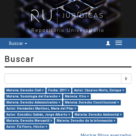
Buscar
Cambiar
navegac
Buscar
Ir
Materia: Derecho Civil ×
Fecha: 2011 ×
Autor: Cáceres Nieto, Enrique ×
Materia: Sociología del Derecho ×
Materia: Otro ×
Materia: Derecho Administrativo ×
Materia: Derecho Constitucional ×
Autor: Hernández Martínez, María del Pilar ×
Autor: González Galván, Jorge Alberto ×
Materia: Derecho Ambiental ×
Materia: Derecho Mercantil ×
Materia: Derecho de la Información ×
Autor: Fix Fierro, Héctor ×
Mostrar filtros avanzados