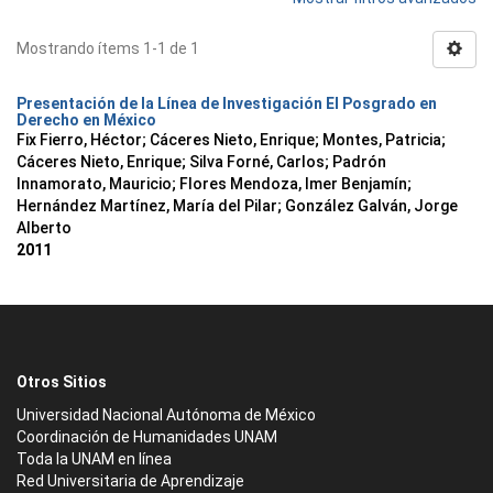
Mostrando ítems 1-1 de 1
Presentación de la Línea de Investigación El Posgrado en
Derecho en México
Fix Fierro, Héctor
;
Cáceres Nieto, Enrique
;
Montes, Patricia
;
Cáceres Nieto, Enrique
;
Silva Forné, Carlos
;
Padrón
Innamorato, Mauricio
;
Flores Mendoza, Imer Benjamín
;
Hernández Martínez, María del Pilar
;
González Galván, Jorge
Alberto
2011
Otros Sitios
Universidad Nacional Autónoma de México
Coordinación de Humanidades UNAM
Toda la UNAM en línea
Red Universitaria de Aprendizaje