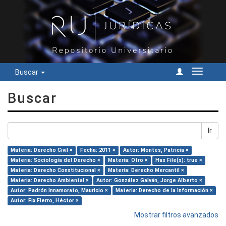
Buscar
Cambiar
navegac
Buscar
Ir
Materia: Derecho Civil ×
Fecha: 2011 ×
Autor: Montes, Patricia ×
Materia: Sociología del Derecho ×
Materia: Otro ×
Has File(s): true ×
Materia: Derecho Constitucional ×
Materia: Derecho Mercantil ×
Materia: Derecho Ambiental ×
Autor: González Galván, Jorge Alberto ×
Autor: Padrón Innamorato, Mauricio ×
Materia: Derecho de la Información ×
Autor: Fix Fierro, Héctor ×
Mostrar filtros avanzados