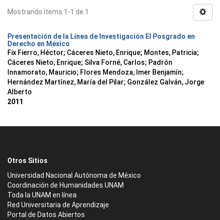
Mostrando ítems 1-1 de 1
Presentación de la Línea de Investigación El Posgrado en
Derecho en México
Fix Fierro, Héctor
;
Cáceres Nieto, Enrique
;
Montes, Patricia
;
Cáceres Nieto, Enrique
;
Silva Forné, Carlos
;
Padrón
Innamorato, Mauricio
;
Flores Mendoza, Imer Benjamín
;
Hernández Martínez, María del Pilar
;
González Galván, Jorge
Alberto
2011
Otros Sitios
Universidad Nacional Autónoma de México
Coordinación de Humanidades UNAM
Toda la UNAM en línea
Red Universitaria de Aprendizaje
Portal de Datos Abiertos