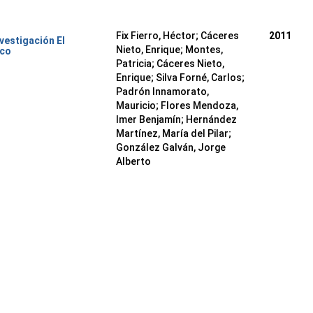
Fix Fierro, Héctor
;
Cáceres
2011
nvestigación El
Nieto, Enrique
;
Montes,
ico
Patricia
;
Cáceres Nieto,
Enrique
;
Silva Forné, Carlos
;
Padrón Innamorato,
Mauricio
;
Flores Mendoza,
Imer Benjamín
;
Hernández
Martínez, María del Pilar
;
González Galván, Jorge
Alberto