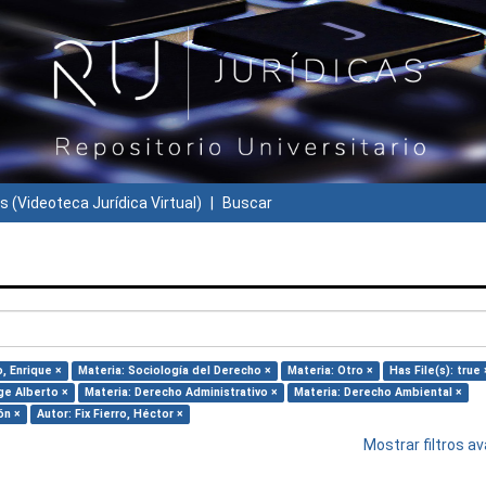
s (Videoteca Jurídica Virtual)
Buscar
, Enrique ×
Materia: Sociología del Derecho ×
Materia: Otro ×
Has File(s): true 
ge Alberto ×
Materia: Derecho Administrativo ×
Materia: Derecho Ambiental ×
ón ×
Autor: Fix Fierro, Héctor ×
Mostrar filtros 