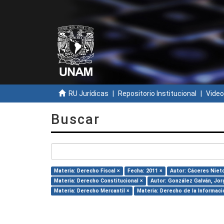
RU Jurídicas
Repositorio Institucional
Video
Buscar
Materia: Derecho Fiscal ×
Fecha: 2011 ×
Autor: Cáceres Nieto
Materia: Derecho Constitucional ×
Autor: González Galván, Jor
Materia: Derecho Mercantil ×
Materia: Derecho de la Informaci