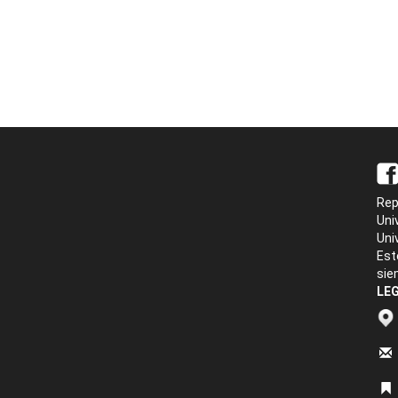
Rep
Uni
Uni
Est
sie
LEG