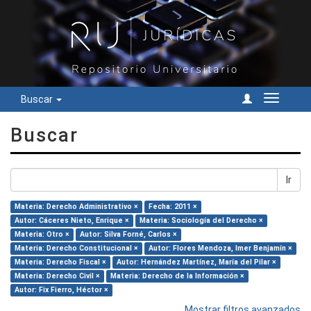
Buscar
Cambiar
navegac
Buscar
Ir
Materia: Derecho Administrativo ×
Fecha: 2011 ×
Autor: Cáceres Nieto, Enrique ×
Materia: Sociología del Derecho ×
Materia: Otro ×
Autor: Silva Forné, Carlos ×
Materia: Derecho Constitucional ×
Autor: Flores Mendoza, Imer Benjamín ×
Materia: Derecho Fiscal ×
Autor: Hernández Martínez, María del Pilar ×
Materia: Derecho Civil ×
Materia: Derecho de la Información ×
Autor: Fix Fierro, Héctor ×
Mostrar filtros avanzados