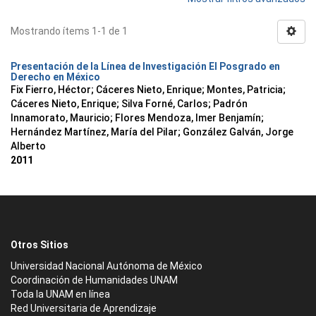
Mostrando ítems 1-1 de 1
Presentación de la Línea de Investigación El Posgrado en
Derecho en México
Fix Fierro, Héctor
;
Cáceres Nieto, Enrique
;
Montes, Patricia
;
Cáceres Nieto, Enrique
;
Silva Forné, Carlos
;
Padrón
Innamorato, Mauricio
;
Flores Mendoza, Imer Benjamín
;
Hernández Martínez, María del Pilar
;
González Galván, Jorge
Alberto
2011
Otros Sitios
Universidad Nacional Autónoma de México
Coordinación de Humanidades UNAM
Toda la UNAM en línea
Red Universitaria de Aprendizaje