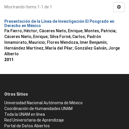
Mostrando ítems 1-1 de 1
Presentación de la Línea de Investigación El Posgrado en
Derecho en México
Fix Fierro, Héctor
;
Cáceres Nieto, Enrique
;
Montes, Patricia
;
Cáceres Nieto, Enrique
;
Silva Forné, Carlos
;
Padrón
Innamorato, Mauricio
;
Flores Mendoza, Imer Benjamín
;
Hernández Martínez, María del Pilar
;
González Galván, Jorge
Alberto
2011
Otros Sitios
Universidad Nacional Autónoma de México
Coordinación de Humanidades UNAM
Toda la UNAM en línea
Red Universitaria de Aprendizaje
Portal de Datos Abiertos