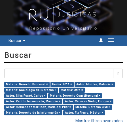
Buscar
Cambiar
navegac
Buscar
Ir
Materia: Derecho Procesal ×
Fecha: 2011 ×
Autor: Montes, Patricia ×
Materia: Sociología del Derecho ×
Materia: Otro ×
Autor: Silva Forné, Carlos ×
Materia: Derecho Constitucional ×
Autor: Padrón Innamorato, Mauricio ×
Autor: Cáceres Nieto, Enrique ×
Autor: Hernández Martínez, María del Pilar ×
Materia: Derecho Civil ×
Materia: Derecho de la Información ×
Autor: Fix Fierro, Héctor ×
Mostrar filtros avanzados