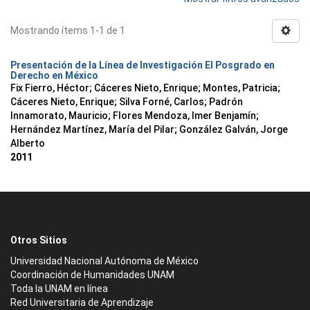
Mostrando ítems 1-1 de 1
Presentación de la Línea de Investigación El Posgrado en
Derecho en México
Fix Fierro, Héctor
;
Cáceres Nieto, Enrique
;
Montes, Patricia
;
Cáceres Nieto, Enrique
;
Silva Forné, Carlos
;
Padrón
Innamorato, Mauricio
;
Flores Mendoza, Imer Benjamín
;
Hernández Martínez, María del Pilar
;
González Galván, Jorge
Alberto
2011
Otros Sitios
Universidad Nacional Autónoma de México
Coordinación de Humanidades UNAM
Toda la UNAM en línea
Red Universitaria de Aprendizaje