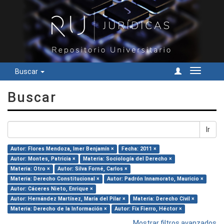
Buscar
Cambiar
navegac
Buscar
Ir
Autor: Flores Mendoza, Imer Benjamín ×
Fecha: 2011 ×
Autor: Montes, Patricia ×
Materia: Sociología del Derecho ×
Materia: Otro ×
Autor: Silva Forné, Carlos ×
Materia: Derecho Constitucional ×
Autor: Padrón Innamorato, Mauricio ×
Autor: Cáceres Nieto, Enrique ×
Autor: Hernández Martínez, María del Pilar ×
Materia: Derecho Civil ×
Materia: Derecho de la Información ×
Autor: Fix Fierro, Héctor ×
Mostrar filtros avanzados