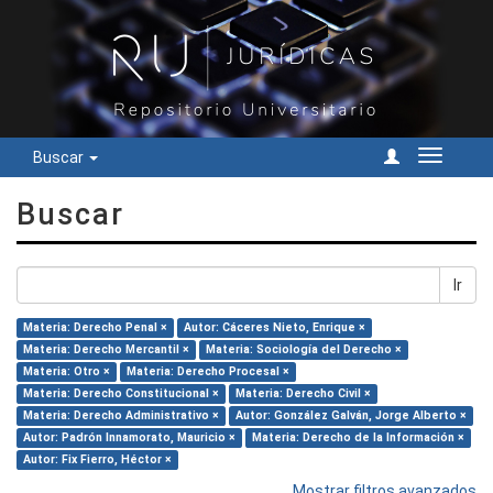
Buscar
Cambiar
navegac
Buscar
Ir
Materia: Derecho Penal ×
Autor: Cáceres Nieto, Enrique ×
Materia: Derecho Mercantil ×
Materia: Sociología del Derecho ×
Materia: Otro ×
Materia: Derecho Procesal ×
Materia: Derecho Constitucional ×
Materia: Derecho Civil ×
Materia: Derecho Administrativo ×
Autor: González Galván, Jorge Alberto ×
Autor: Padrón Innamorato, Mauricio ×
Materia: Derecho de la Información ×
Autor: Fix Fierro, Héctor ×
Mostrar filtros avanzados