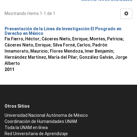
Mostrando ítems 1-1 de 1
Presentación de la Línea de Investigación El Posgrado en
Derecho en México
Fix Fierro, Héctor
;
Cáceres Nieto, Enrique
;
Montes, Patricia
;
Cáceres Nieto, Enrique
;
Silva Forné, Carlos
;
Padrón
Innamorato, Mauricio
;
Flores Mendoza, Imer Benjamín
;
Hernández Martínez, María del Pilar
;
González Galván, Jorge
Alberto
2011
Otros Sitios
Universidad Nacional Autónoma de México
Coordinación de Humanidades UNAM
Toda la UNAM en línea
Red Universitaria de Aprendizaje