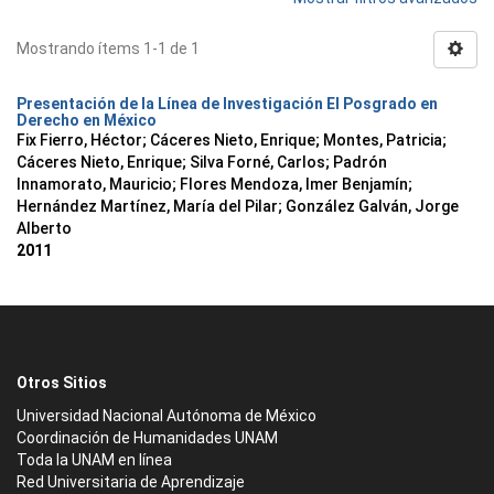
Mostrando ítems 1-1 de 1
Presentación de la Línea de Investigación El Posgrado en
Derecho en México
Fix Fierro, Héctor
;
Cáceres Nieto, Enrique
;
Montes, Patricia
;
Cáceres Nieto, Enrique
;
Silva Forné, Carlos
;
Padrón
Innamorato, Mauricio
;
Flores Mendoza, Imer Benjamín
;
Hernández Martínez, María del Pilar
;
González Galván, Jorge
Alberto
2011
Otros Sitios
Universidad Nacional Autónoma de México
Coordinación de Humanidades UNAM
Toda la UNAM en línea
Red Universitaria de Aprendizaje