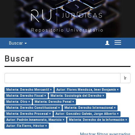
Buscar
Cambiar
navegac
Buscar
Ir
Materia: Derecho Mercantil ×
Autor: Flores Mendoza, Imer Benjamín ×
Materia: Derecho Fiscal ×
Materia: Sociología del Derecho ×
Materia: Otro ×
Materia: Derecho Penal ×
Materia: Derecho Constitucional ×
Materia: Derecho Internacional ×
Materia: Derecho Procesal ×
Autor: González Galván, Jorge Alberto ×
Autor: Padrón Innamorato, Mauricio ×
Materia: Derecho de la Información ×
Autor: Fix Fierro, Héctor ×
Mostrar filtros avanzados