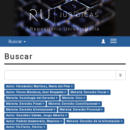
Buscar
Cambiar
navegac
Buscar
Ir
Autor: Hernández Martínez, María del Pilar ×
Autor: Flores Mendoza, Imer Benjamín ×
Materia: Derecho Fiscal ×
Materia: Sociología del Derecho ×
Materia: Otro ×
Materia: Derecho Penal ×
Materia: Derecho Constitucional ×
Materia: Derecho Internacional ×
Materia: Derecho Procesal ×
Autor: González Galván, Jorge Alberto ×
Autor: Padrón Innamorato, Mauricio ×
Materia: Derecho de la Información ×
Autor: Fix Fierro, Héctor ×