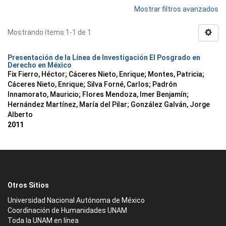
Mostrar filtros avanzados
Mostrando ítems 1-1 de 1
Presentación de la Línea de Investigación El Posgrado en
Derecho en México
Fix Fierro, Héctor
;
Cáceres Nieto, Enrique
;
Montes, Patricia
;
Cáceres Nieto, Enrique
;
Silva Forné, Carlos
;
Padrón
Innamorato, Mauricio
;
Flores Mendoza, Imer Benjamín
;
Hernández Martínez, María del Pilar
;
González Galván, Jorge
Alberto
2011
Otros Sitios
Universidad Nacional Autónoma de México
Coordinación de Humanidades UNAM
Toda la UNAM en línea