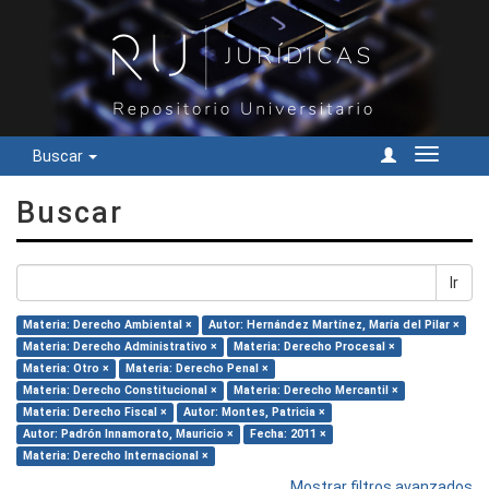
Buscar
Cambiar
navegac
Buscar
Ir
Materia: Derecho Ambiental ×
Autor: Hernández Martínez, María del Pilar ×
Materia: Derecho Administrativo ×
Materia: Derecho Procesal ×
Materia: Otro ×
Materia: Derecho Penal ×
Materia: Derecho Constitucional ×
Materia: Derecho Mercantil ×
Materia: Derecho Fiscal ×
Autor: Montes, Patricia ×
Autor: Padrón Innamorato, Mauricio ×
Fecha: 2011 ×
Materia: Derecho Internacional ×
Mostrar filtros avanzados