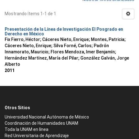
Mostrando ítems 1-1 de 1
Presentación de la Línea de Investigación El Posgrado en
Derecho en México
Fix Fierro, Héctor
;
Cáceres Nieto, Enrique
;
Montes, Patricia
;
Cáceres Nieto, Enrique
;
Silva Forné, Carlos
;
Padrón
Innamorato, Mauricio
;
Flores Mendoza, Imer Benjamín
;
Hernández Martínez, María del Pilar
;
González Galván, Jorge
Alberto
2011
Otros Sitios
Universidad Nacional Autónoma de México
Coordinación de Humanidades UNAM
Toda la UNAM en línea
Red Universitaria de Aprendizaje