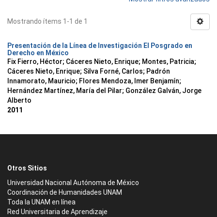
Mostrando ítems 1-1 de 1
Presentación de la Línea de Investigación El Posgrado en
Derecho en México
Fix Fierro, Héctor
;
Cáceres Nieto, Enrique
;
Montes, Patricia
;
Cáceres Nieto, Enrique
;
Silva Forné, Carlos
;
Padrón
Innamorato, Mauricio
;
Flores Mendoza, Imer Benjamín
;
Hernández Martínez, María del Pilar
;
González Galván, Jorge
Alberto
2011
Otros Sitios
Universidad Nacional Autónoma de México
Coordinación de Humanidades UNAM
Toda la UNAM en línea
Red Universitaria de Aprendizaje