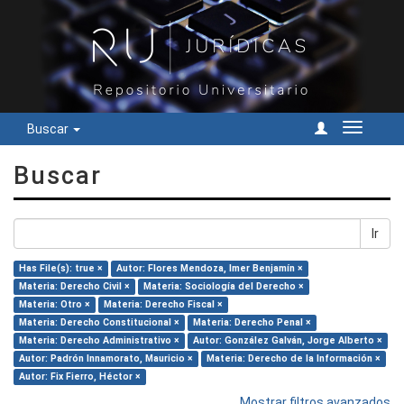
Buscar
Cambiar
navegac
Buscar
Ir
Has File(s): true ×
Autor: Flores Mendoza, Imer Benjamín ×
Materia: Derecho Civil ×
Materia: Sociología del Derecho ×
Materia: Otro ×
Materia: Derecho Fiscal ×
Materia: Derecho Constitucional ×
Materia: Derecho Penal ×
Materia: Derecho Administrativo ×
Autor: González Galván, Jorge Alberto ×
Autor: Padrón Innamorato, Mauricio ×
Materia: Derecho de la Información ×
Autor: Fix Fierro, Héctor ×
Mostrar filtros avanzados