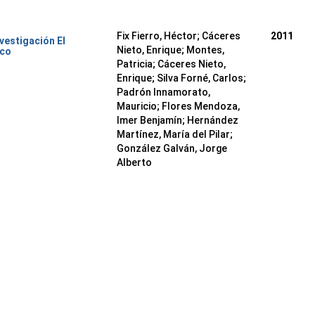
Fix Fierro, Héctor
;
Cáceres
2011
nvestigación El
Nieto, Enrique
;
Montes,
ico
Patricia
;
Cáceres Nieto,
Enrique
;
Silva Forné, Carlos
;
Padrón Innamorato,
Mauricio
;
Flores Mendoza,
Imer Benjamín
;
Hernández
Martínez, María del Pilar
;
González Galván, Jorge
Alberto