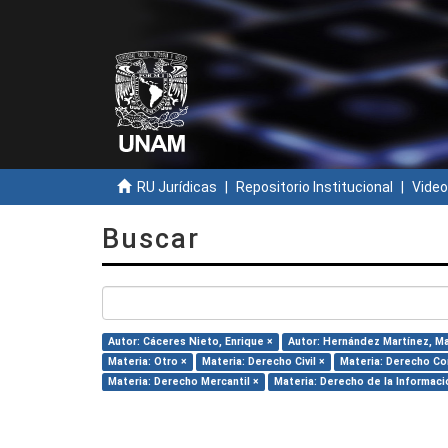
RU Jurídicas
Repositorio Institucional
Video
Buscar
Autor: Cáceres Nieto, Enrique ×
Autor: Hernández Martínez, Mar
Materia: Otro ×
Materia: Derecho Civil ×
Materia: Derecho Con
Materia: Derecho Mercantil ×
Materia: Derecho de la Informaci