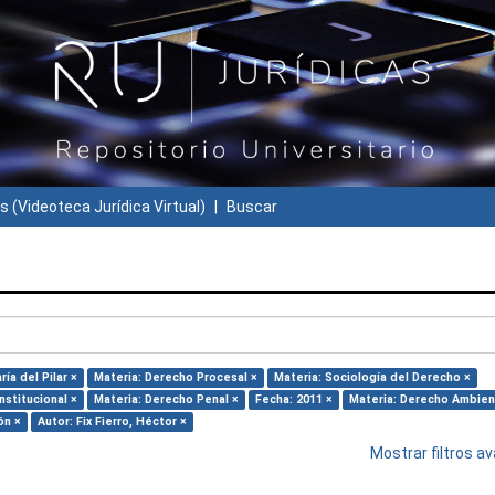
s (Videoteca Jurídica Virtual)
Buscar
ía del Pilar ×
Materia: Derecho Procesal ×
Materia: Sociología del Derecho ×
stitucional ×
Materia: Derecho Penal ×
Fecha: 2011 ×
Materia: Derecho Ambien
ón ×
Autor: Fix Fierro, Héctor ×
Mostrar filtros 