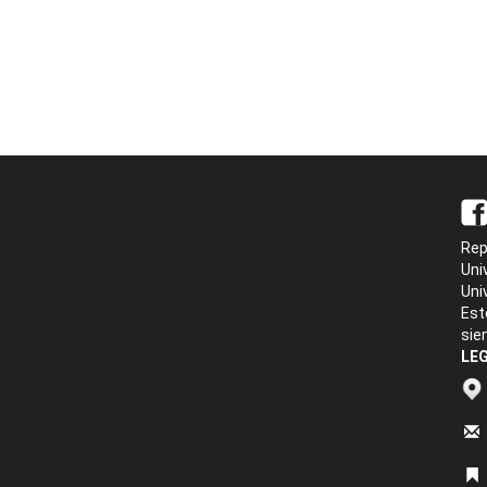
Rep
Uni
Uni
Est
sie
LEG