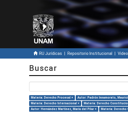
RU Jurídicas
Repositorio Institucional
Video
Buscar
Materia: Derecho Procesal ×
Autor: Padrón Innamorato, Maurici
Materia: Derecho Internacional ×
Materia: Derecho Constitucio
Autor: Hernández Martínez, María del Pilar ×
Materia: Derecho C