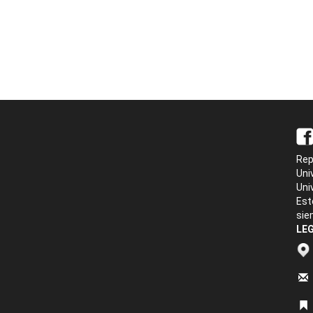
Rep
Uni
Uni
Est
sie
LEG