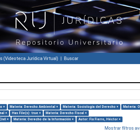
s (Videoteca Jurídica Virtual)
Buscar
o ×
Materia: Derecho Ambiental ×
Materia: Sociología del Derecho ×
Materia: O
nal ×
Has File(s): true ×
Materia: Derecho Fiscal ×
ivil ×
Materia: Derecho de la Información ×
Autor: Fix Fierro, Héctor ×
Mostrar filtros 