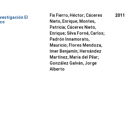
Fix Fierro, Héctor
;
Cáceres
2011
nvestigación El
Nieto, Enrique
;
Montes,
ico
Patricia
;
Cáceres Nieto,
Enrique
;
Silva Forné, Carlos
;
Padrón Innamorato,
Mauricio
;
Flores Mendoza,
Imer Benjamín
;
Hernández
Martínez, María del Pilar
;
González Galván, Jorge
Alberto