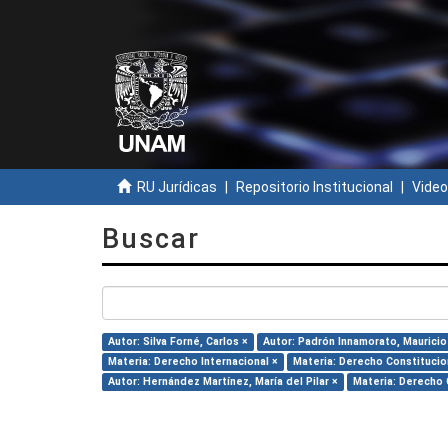
RU Jurídicas
Repositorio Institucional
Video
Buscar
Autor: Silva Forné, Carlos ×
Autor: Padrón Innamorato, Mauricio
Materia: Derecho Internacional ×
Materia: Derecho Constitucio
Autor: Hernández Martínez, María del Pilar ×
Materia: Derecho C