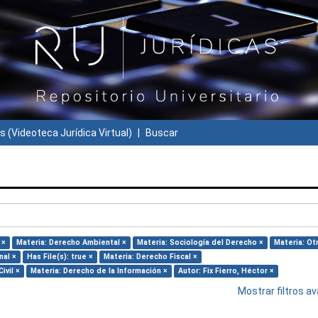
s (Videoteca Jurídica Virtual)
Buscar
 ×
Materia: Derecho Ambiental ×
Materia: Sociología del Derecho ×
Materia: Ot
nal ×
Has File(s): true ×
Materia: Derecho Fiscal ×
ivil ×
Materia: Derecho de la Información ×
Autor: Fix Fierro, Héctor ×
Mostrar filtros 