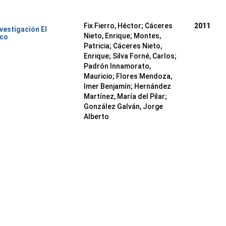
Fix Fierro, Héctor
;
Cáceres
2011
nvestigación El
Nieto, Enrique
;
Montes,
ico
Patricia
;
Cáceres Nieto,
Enrique
;
Silva Forné, Carlos
;
Padrón Innamorato,
Mauricio
;
Flores Mendoza,
Imer Benjamín
;
Hernández
Martínez, María del Pilar
;
González Galván, Jorge
Alberto