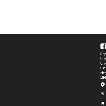
Rep
Uni
Uni
Est
sie
LEG