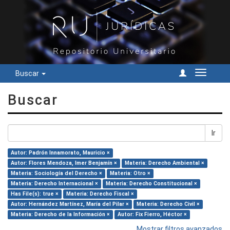
Buscar
Cambiar
navegac
Buscar
Ir
Autor: Padrón Innamorato, Mauricio ×
Autor: Flores Mendoza, Imer Benjamín ×
Materia: Derecho Ambiental ×
Materia: Sociología del Derecho ×
Materia: Otro ×
Materia: Derecho Internacional ×
Materia: Derecho Constitucional ×
Has File(s): true ×
Materia: Derecho Fiscal ×
Autor: Hernández Martínez, María del Pilar ×
Materia: Derecho Civil ×
Materia: Derecho de la Información ×
Autor: Fix Fierro, Héctor ×
Mostrar filtros avanzados