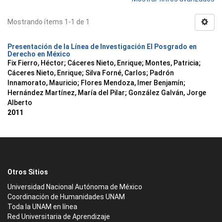
Mostrando ítems 1-1 de 1
Presentación de la Línea de Investigación El Posgrado en
Derecho en México
Fix Fierro, Héctor
;
Cáceres Nieto, Enrique
;
Montes, Patricia
;
Cáceres Nieto, Enrique
;
Silva Forné, Carlos
;
Padrón
Innamorato, Mauricio
;
Flores Mendoza, Imer Benjamín
;
Hernández Martínez, María del Pilar
;
González Galván, Jorge
Alberto
2011
Otros Sitios
Universidad Nacional Autónoma de México
Coordinación de Humanidades UNAM
Toda la UNAM en línea
Red Universitaria de Aprendizaje