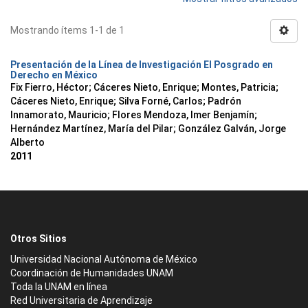
Mostrando ítems 1-1 de 1
Presentación de la Línea de Investigación El Posgrado en
Derecho en México
Fix Fierro, Héctor
;
Cáceres Nieto, Enrique
;
Montes, Patricia
;
Cáceres Nieto, Enrique
;
Silva Forné, Carlos
;
Padrón
Innamorato, Mauricio
;
Flores Mendoza, Imer Benjamín
;
Hernández Martínez, María del Pilar
;
González Galván, Jorge
Alberto
2011
Otros Sitios
Universidad Nacional Autónoma de México
Coordinación de Humanidades UNAM
Toda la UNAM en línea
Red Universitaria de Aprendizaje