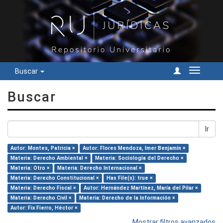
Buscar
Cambiar
navegac
Buscar
Ir
Autor: Montes, Patricia ×
Autor: Flores Mendoza, Imer Benjamín ×
Materia: Derecho Ambiental ×
Materia: Sociología del Derecho ×
Materia: Otro ×
Materia: Derecho Internacional ×
Materia: Derecho Constitucional ×
Has File(s): true ×
Materia: Derecho Fiscal ×
Autor: Hernández Martínez, María del Pilar ×
Materia: Derecho Civil ×
Materia: Derecho de la Información ×
Autor: Fix Fierro, Héctor ×
Mostrar filtros avanzados